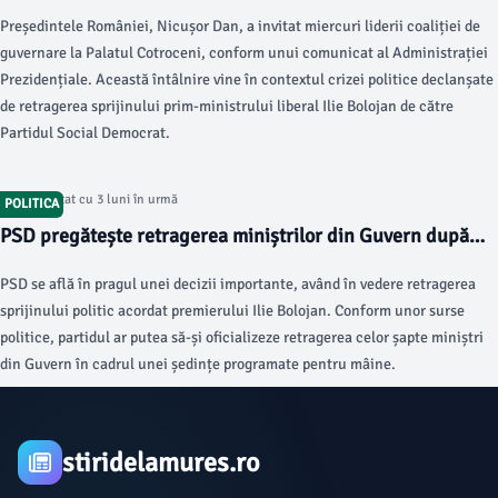
Președintele României, Nicușor Dan, a invitat miercuri liderii coaliției de
guvernare la Palatul Cotroceni, conform unui comunicat al Administrației
Prezidențiale. Această întâlnire vine în contextul crizei politice declanșate
de retragerea sprijinului prim-ministrului liberal Ilie Bolojan de către
Partidul Social Democrat.
Articol postat cu 3 luni în urmă
POLITICA
PSD pregătește retragerea miniștrilor din Guvern după
sprijinul politic retras lui Ilie Bolojan
PSD se află în pragul unei decizii importante, având în vedere retragerea
sprijinului politic acordat premierului Ilie Bolojan. Conform unor surse
politice, partidul ar putea să-și oficializeze retragerea celor șapte miniștri
din Guvern în cadrul unei ședințe programate pentru mâine.
stiridelamures.ro