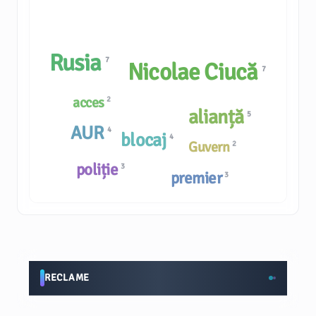
Rusia
7
Nicolae Ciucă
7
acces
2
alianță
5
AUR
4
blocaj
4
Guvern
2
poliție
3
premier
3
RECLAME