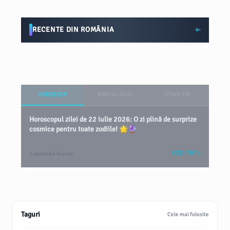
RECENTE DIN ROMÂNIA
HOROSCOP
BANCUL ZILEI
ȘTIAȚI CĂ?
Horoscopul zilei de 22 iulie 2026: O zi plină de surprize
cosmice pentru toate zodiile! 🌟🔮
VEZI TOT
2 săptămâni în urmă
Taguri
Cele mai folosite