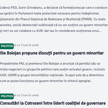
minoritar
Liderul PSD, Sorin Grindeanu, a declarat că formațiunea pe care o conduce
va sprijini în Parlament toate proiectele necesare pentru îndeplinirea
jaloanelor din Planul Național de Redresare și Reziliență (PNRR). Cu toate
acestea, social-democrații subliniază că nu vor susține un guvern minoritar
și nici nu vor colabora cu AUR, dar iau în considerare susținerea unui
premier tehnocrat.
Articol postat cu 3 luni în urmă
POLITICA
Ilie Bolojan propune discuții pentru un guvern minoritar
Președintele PNL și premierul Ilie Bolojan a anunțat că partidul său va
iniția negocieri cu grupurile politice care susțin actualul guvern, inclusiv
USR, UDMR și grupul minorităților naționale. Scopul este de a determina
cum ar putea funcționa un guvern minoritar în viitorul apropiat.
Articol postat cu 3 luni în urmă
POLITICA
Consultări la Cotroceni între liderii coaliției de guvernare