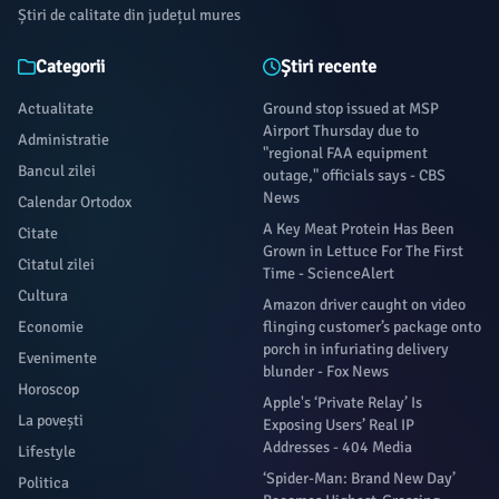
Știri de calitate din județul mures
Categorii
Știri recente
Actualitate
Ground stop issued at MSP
Airport Thursday due to
Administratie
"regional FAA equipment
Bancul zilei
outage," officials says - CBS
News
Calendar Ortodox
A Key Meat Protein Has Been
Citate
Grown in Lettuce For The First
Citatul zilei
Time - ScienceAlert
Cultura
Amazon driver caught on video
Economie
flinging customer’s package onto
porch in infuriating delivery
Evenimente
blunder - Fox News
Horoscop
Apple's ‘Private Relay’ Is
La povești
Exposing Users’ Real IP
Addresses - 404 Media
Lifestyle
‘Spider-Man: Brand New Day’
Politica