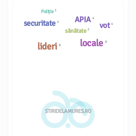
1
Poliție
APIA
4
securitate
4
vot
4
sănătate
2
locale
6
lideri
6
STIRIDELAMURES.RO