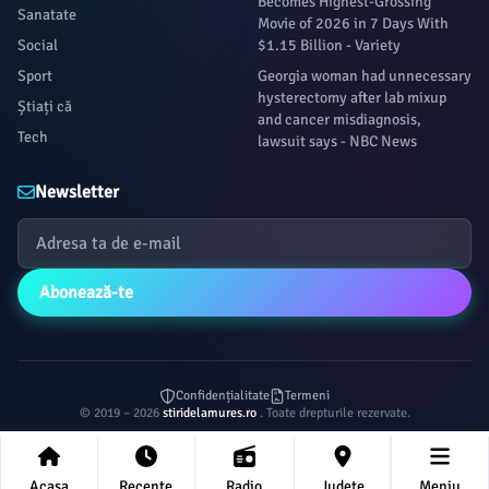
Becomes Highest-Grossing
Sanatate
Movie of 2026 in 7 Days With
Social
$1.15 Billion - Variety
Sport
Georgia woman had unnecessary
hysterectomy after lab mixup
Știați că
and cancer misdiagnosis,
Tech
lawsuit says - NBC News
Newsletter
Abonează-te
Confidențialitate
Termeni
© 2019 – 2026
stiridelamures.ro
. Toate drepturile rezervate.
Acasa
Recente
Radio
Județe
Meniu