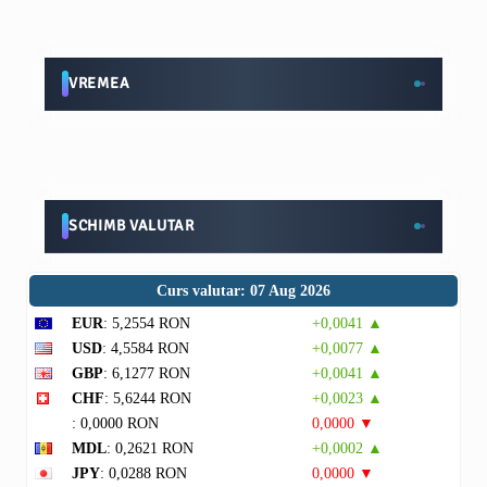
VREMEA
SCHIMB VALUTAR
Curs valutar: 07 Aug 2026
EUR
: 5,2554 RON
+0,0041 ▲
USD
: 4,5584 RON
+0,0077 ▲
GBP
: 6,1277 RON
+0,0041 ▲
CHF
: 5,6244 RON
+0,0023 ▲
: 0,0000 RON
0,0000 ▼
MDL
: 0,2621 RON
+0,0002 ▲
JPY
: 0,0288 RON
0,0000 ▼