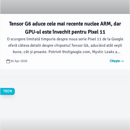
Tensor G6 aduce cele mai recente nuclee ARM, dar
GPU-ul este învechit pentru Pixel 11
O scurgere limitată timpurie despre noua serie Pixel 11 de la Google
oferă câteva detalii despre chipsetul Tensor G6, aducând atât vești
bune, cât și proaste. Potrivit 9to5google.com, Mystic Leaks a
publicat astăzi un supliment la recentul leak al wallpaper-elor
30 Apr 2026
Citește
pentru Pixel 11 Pro Fold.
TECH