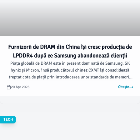
Furnizorii de DRAM din China își cresc producția de
LPDDR4 după ce Samsung abandonează clienții
Piața globală de DRAM este în prezent dominată de Samsung, SK
hynix și Micron, însă producătorul chinez CXMT își consolidează
treptat cota de piață prin introducerea unor standarde de memorie
noi și avansate. Potrivit wccftech.com, compania plănuiește o
20 Apr 2026
Citește
colaborare cu un alt producător local, GigaDevice, pentru a umple
golul lăsat de Samsung, care se retrage din afacerea cu LPDDR4 și
LPDDR4X, lăsând clienții dezamăgiți.
TECH