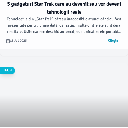
5 gadgeturi Star Trek care au devenit sau vor deveni
tehnologii reale
Tehnologiile din „Star Trek” păreau inaccesibile atunci când au fost
prezentate pentru prima dată, dar astăzi multe dintre ele sunt deja
realitate. Ușile care se deschid automat, comunicatoarele portabile
și dispozitivele „padd” care permit partajarea materialelor scrise
13 Jul 2026
Citește
sunt întâlnite peste tot.
TECH