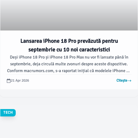
Lansarea iPhone 18 Pro prevăzută pentru
septembrie cu 10 noi caracteristici
Deși iPhone 18 Pro și iPhone 18 Pro Max nu vor fi lansate până în
septembrie, deja circulă multe zvonuri despre aceste dispozitive.
Conform macrumors.com, s-a raportat inițial că modelele iPhone 18
Pro vor avea Face ID complet integrat sub ecran, cu doar camera
21 Apr 2026
Citește
frontală vizibilă în colțul din stânga sus al ecranului.
TECH