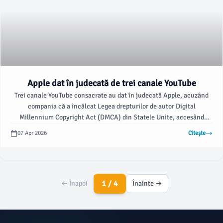
Apple dat în judecată de trei canale YouTube
Trei canale YouTube consacrate au dat în judecată Apple, acuzând
compania că a încălcat Legea drepturilor de autor Digital
Millennium Copyright Act (DMCA) din Statele Unite, accesând
ilegal și extrăgând milioane de videoclipuri protejate de drepturi de
07 Apr 2026
Citește
autor de pe YouTube pentru a-și antrena modelele de inteligență
artificială. Potrivit macrumors.com, o acțiune colectivă a fost
depusă săptămâna trecută în instanța federală din California.
1 / 4
← Înapoi
Înainte →