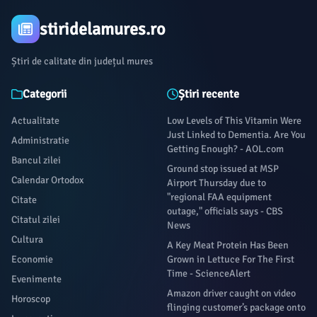
stiridelamures.ro
Știri de calitate din județul mures
Categorii
Știri recente
Actualitate
Low Levels of This Vitamin Were
Just Linked to Dementia. Are You
Administratie
Getting Enough? - AOL.com
Bancul zilei
Ground stop issued at MSP
Calendar Ortodox
Airport Thursday due to
"regional FAA equipment
Citate
outage," officials says - CBS
Citatul zilei
News
Cultura
A Key Meat Protein Has Been
Economie
Grown in Lettuce For The First
Time - ScienceAlert
Evenimente
Amazon driver caught on video
Horoscop
flinging customer’s package onto