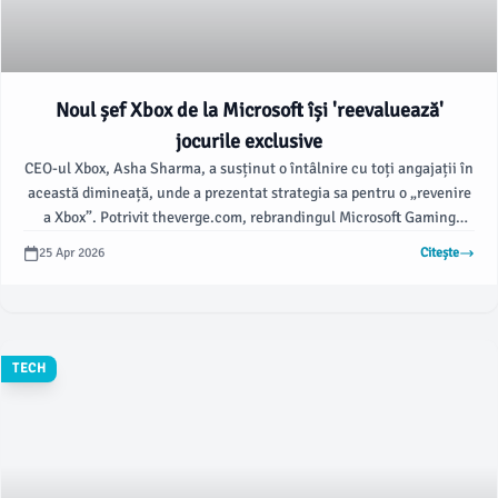
Noul șef Xbox de la Microsoft își 'reevaluează'
jocurile exclusive
CEO-ul Xbox, Asha Sharma, a susținut o întâlnire cu toți angajații în
această dimineață, unde a prezentat strategia sa pentru o „revenire
a Xbox”. Potrivit theverge.com, rebrandingul Microsoft Gaming
înapoi la Xbox a fost o parte a agendei, dar Sharma a dezvăluit că
25 Apr 2026
Citește
Xbox analizează „reevaluarea” jocurilor exclusive și a lansărilor
programate.
TECH