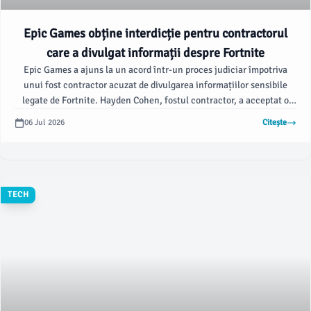
Epic Games obține interdicție pentru contractorul
care a divulgat informații despre Fortnite
Epic Games a ajuns la un acord într-un proces judiciar împotriva
unui fost contractor acuzat de divulgarea informațiilor sensibile
legate de Fortnite. Hayden Cohen, fostul contractor, a acceptat o
sentință care îi interzice "să posede, acceseze, folosească sau să
06 Jul 2026
Citește
dezvăluie orice informație confidențială sau secret comercial al
Epic", conform unui raport al publicației Game File.
TECH