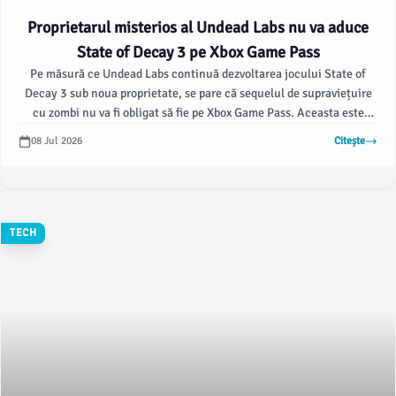
Proprietarul misterios al Undead Labs nu va aduce
State of Decay 3 pe Xbox Game Pass
Pe măsură ce Undead Labs continuă dezvoltarea jocului State of
Decay 3 sub noua proprietate, se pare că sequelul de supraviețuire
cu zombi nu va fi obligat să fie pe Xbox Game Pass. Aceasta este
informația oferită de Game File, care a raportat despre viitorul
08 Jul 2026
Citește
studioului după achiziția sa de Microsoft, după ce CEO-ul Xbox, Asha
Sharma, a anunțat concedieri ce vor afecta 3.200 de angajați în
acest an financiar.
TECH