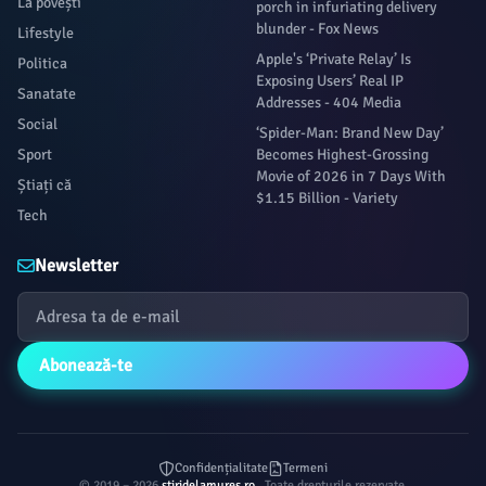
La povești
porch in infuriating delivery
blunder - Fox News
Lifestyle
Apple's ‘Private Relay’ Is
Politica
Exposing Users’ Real IP
Sanatate
Addresses - 404 Media
Social
‘Spider-Man: Brand New Day’
Sport
Becomes Highest-Grossing
Movie of 2026 in 7 Days With
Știați că
$1.15 Billion - Variety
Tech
Newsletter
Abonează-te
Confidențialitate
Termeni
© 2019 – 2026
stiridelamures.ro
. Toate drepturile rezervate.