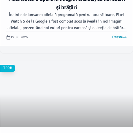
și brățări
Înainte de lansarea oficială programată pentru luna viitoare, Pixel
Watch 5 de la Google a fost complet scos la iveală în noi imagini
oficiale, prezentând noi culori pentru carcasă și colecția de brățări.
Potrivit 9to5google.com, @OnLeaks și The Tide Chart, o „publicație
15 Jul 2026
Citește
de tehnologie” care a publicat până acum doar acest articol, au
realizat aceste noi randări ale Pixel Watch 5.
TECH