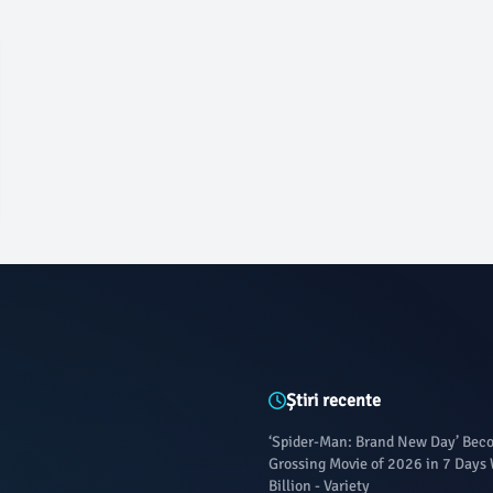
Știri recente
‘Spider-Man: Brand New Day’ Bec
Grossing Movie of 2026 in 7 Days
Billion - Variety