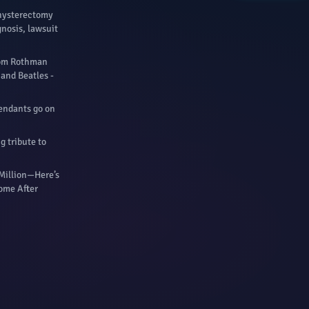
hysterectomy
nosis, lawsuit
Tom Rothman
 and Beatles -
tendants go on
g tribute to
Million—Here’s
ome After