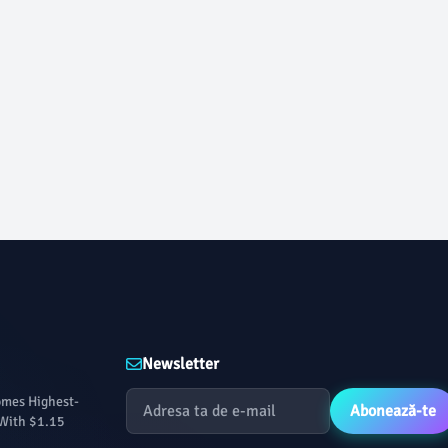
Newsletter
omes Highest-
Abonează-te
 With $1.15