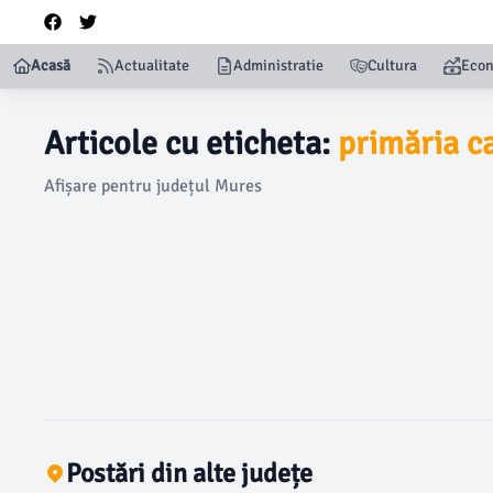
Acasă
Actualitate
Administratie
Cultura
Eco
Articole cu eticheta:
primăria ca
Afișare pentru județul Mures
Postări din alte județe