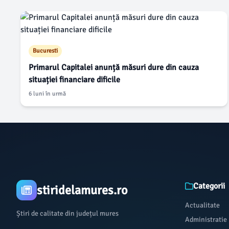
Bucuresti
Primarul Capitalei anunță măsuri dure din cauza
situației financiare dificile
6 luni în urmă
Categorii
stiridelamures.ro
Actualitate
Știri de calitate din județul mures
Administratie