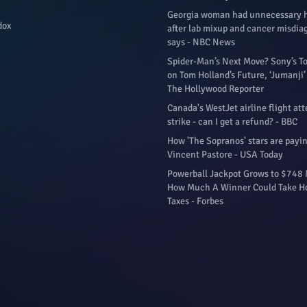
Georgia woman had unnecessary 
dox
after lab mixup and cancer misdiag
says - NBC News
Spider-Man’s Next Move? Sony’s 
on Tom Holland’s Future, ‘Jumanji’
The Hollywood Reporter
Canada's WestJet airline flight at
strike - can I get a refund? - BBC
How 'The Sopranos' stars are payin
Vincent Pastore - USA Today
Powerball Jackpot Grows to $748 
How Much A Winner Could Take H
Taxes - Forbes