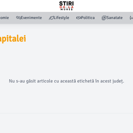
nomie
Evenimente
Lifestyle
Politica
Sanatate
pitalei
Nu s-au găsit articole cu această etichetă în acest județ.