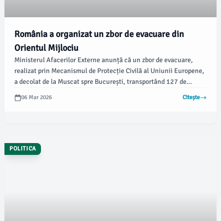
România a organizat un zbor de evacuare din
Orientul Mijlociu
Ministerul Afacerilor Externe anunță că un zbor de evacuare,
realizat prin Mecanismul de Protecție Civilă al Uniunii Europene,
a decolat de la Muscat spre București, transportând 127 de
cetățeni români afectați de criza de securitate din Orientul
06 Mar 2026
Citește
Mijlociu. Ministerul a furnizat aceste informații într-un
comunicat oficial.
POLITICA