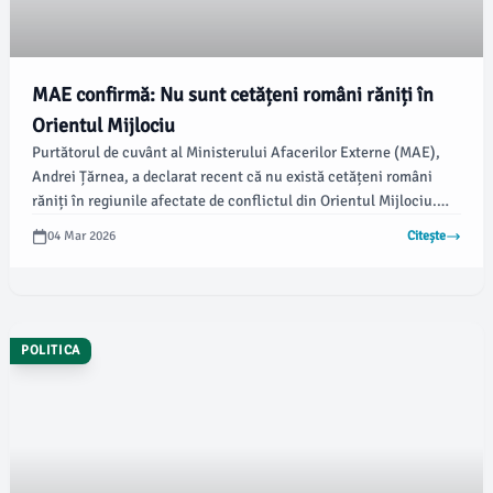
MAE confirmă: Nu sunt cetățeni români răniți în
Orientul Mijlociu
Purtătorul de cuvânt al Ministerului Afacerilor Externe (MAE),
Andrei Țărnea, a declarat recent că nu există cetățeni români
răniți în regiunile afectate de conflictul din Orientul Mijlociu.
Autoritățile continuă să depună eforturi pentru a aduce acești
04 Mar 2026
Citește
cetățeni înapoi în țară, având în vedere în special grupurile de
copii și persoanele cu nevoi medicale.
POLITICA