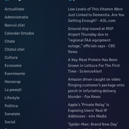
Actualitate
Low Levels of This Vitamin Were
Just Linked to Dementia. Are You
Administratie
Getting Enough? - AOL.com
Bancul zilei
Ground stop issued at MSP
Calendar Ortodox
Airport Thursday due to
"regional FAA equipment
Citate
outage," officials says - CBS
Citatul zilei
News
Cultura
A Key Meat Protein Has Been
Economie
Grown in Lettuce For The First
Time - ScienceAlert
Evenimente
Amazon driver caught on video
Horoscop
flinging customer’s package onto
La povești
porch in infuriating delivery
blunder - Fox News
Lifestyle
Apple's ‘Private Relay’ Is
Politica
Exposing Users’ Real IP
Sanatate
Addresses - 404 Media
Social
‘Spider-Man: Brand New Day’