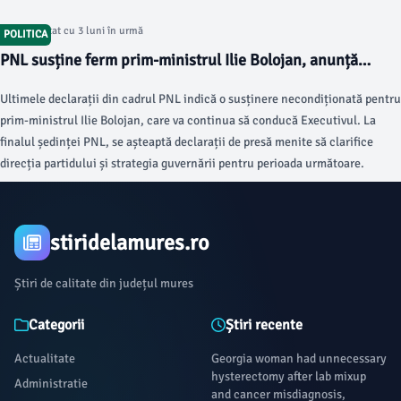
Articol postat cu 3 luni în urmă
POLITICA
PNL susține ferm prim-ministrul Ilie Bolojan, anunță
măsuri de stabilitate
Ultimele declarații din cadrul PNL indică o susținere necondiționată pentru
prim-ministrul Ilie Bolojan, care va continua să conducă Executivul. La
finalul ședinței PNL, se așteaptă declarații de presă menite să clarifice
direcția partidului și strategia guvernării pentru perioada următoare.
stiridelamures.ro
Știri de calitate din județul mures
Categorii
Știri recente
Actualitate
Georgia woman had unnecessary
hysterectomy after lab mixup
Administratie
and cancer misdiagnosis,