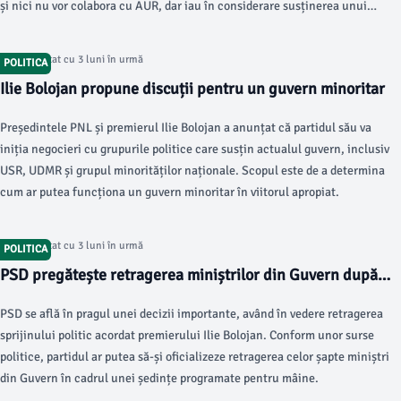
și nici nu vor colabora cu AUR, dar iau în considerare susținerea unui
premier tehnocrat.
Articol postat cu 3 luni în urmă
POLITICA
Ilie Bolojan propune discuții pentru un guvern minoritar
Președintele PNL și premierul Ilie Bolojan a anunțat că partidul său va
iniția negocieri cu grupurile politice care susțin actualul guvern, inclusiv
USR, UDMR și grupul minorităților naționale. Scopul este de a determina
cum ar putea funcționa un guvern minoritar în viitorul apropiat.
Articol postat cu 3 luni în urmă
POLITICA
PSD pregătește retragerea miniștrilor din Guvern după
sprijinul politic retras lui Ilie Bolojan
PSD se află în pragul unei decizii importante, având în vedere retragerea
sprijinului politic acordat premierului Ilie Bolojan. Conform unor surse
politice, partidul ar putea să-și oficializeze retragerea celor șapte miniștri
din Guvern în cadrul unei ședințe programate pentru mâine.