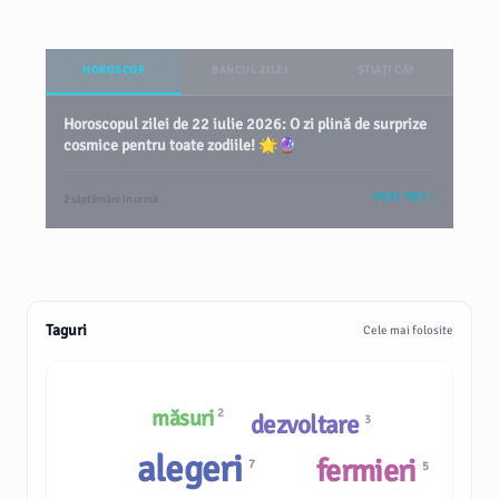
HOROSCOP
BANCUL ZILEI
ȘTIAȚI CĂ?
Horoscopul zilei de 22 iulie 2026: O zi plină de surprize
cosmice pentru toate zodiile! 🌟🔮
VEZI TOT
2 săptămâni în urmă
Taguri
Cele mai folosite
măsuri
2
dezvoltare
3
alegeri
fermieri
7
5