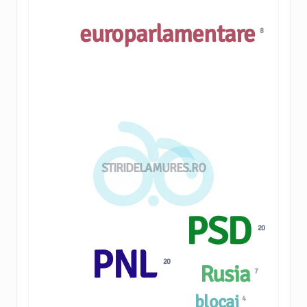
europarlamentare
8
STIRIDELAMURES.RO
PSD
20
PNL
20
Rusia
7
blocaj
4