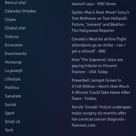
Bancul zilei
lawsuit says - NBC News
Calendar Ortodox
Spider-Man’s Next Move? Sony’s
Tom Rothman on Tom Holland’s
Citate
Future, ‘Jumanji’ and Beatles -
Citatul zilei
The Hollywood Reporter
Cultura
Canada's WestJet airline flight
Economie
attendants go on strike - can I
get a refund? - BBC
Evenimente
How 'The Sopranos' stars are
Horoscop
paying tribute to Vincent
La povești
Pastore - USA Today
Lifestyle
Powerball Jackpot Grows to
$748 Million—Here’s How Much
Politica
A Winner Could Take Home After
Sanatate
Taxes - Forbes
Social
Nicole 'Snooki' Polizzi undergoes
Sport
major surgery six months after
her cervical cancer diagnosis -
Știați că
foxnews.com
Tech