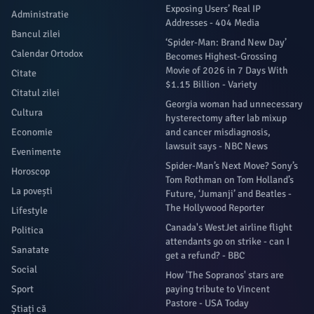
Exposing Users’ Real IP
Administratie
Addresses - 404 Media
Bancul zilei
‘Spider-Man: Brand New Day’
Calendar Ortodox
Becomes Highest-Grossing
Movie of 2026 in 7 Days With
Citate
$1.15 Billion - Variety
Citatul zilei
Georgia woman had unnecessary
Cultura
hysterectomy after lab mixup
Economie
and cancer misdiagnosis,
lawsuit says - NBC News
Evenimente
Spider-Man’s Next Move? Sony’s
Horoscop
Tom Rothman on Tom Holland’s
La povești
Future, ‘Jumanji’ and Beatles -
The Hollywood Reporter
Lifestyle
Canada's WestJet airline flight
Politica
attendants go on strike - can I
Sanatate
get a refund? - BBC
Social
How 'The Sopranos' stars are
Sport
paying tribute to Vincent
Pastore - USA Today
Știați că