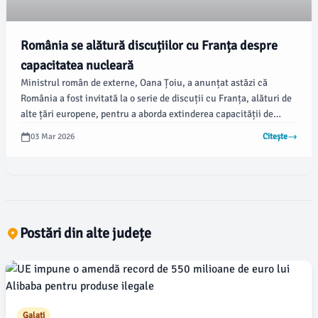
România se alătură discuțiilor cu Franța despre
capacitatea nucleară
Ministrul român de externe, Oana Țoiu, a anunțat astăzi că
România a fost invitată la o serie de discuții cu Franța, alături de
alte țări europene, pentru a aborda extinderea capacității de
descurajare nucleară. Deși proiectul se află în stadii incipiente,
03 Mar 2026
Citește
decizia finală va fi luată de cel mai înalt consiliu de securitate al
țării.
Postări din alte județe
Galati