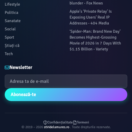
blunder - Fox News
Lifestyle
Apple's ‘Private Relay’ Is
Politica
Exposing Users’ Real IP
Sanatate
Addresses - 404 Media
Social
‘Spider-Man: Brand New Day’
Sport
Becomes Highest-Grossing
Movie of 2026 in 7 Days With
Știați că
$1.15 Billion - Variety
Tech
Newsletter
Abonează-te
Confidențialitate
Termeni
© 2019 – 2026
stiridelamures.ro
. Toate drepturile rezervate.