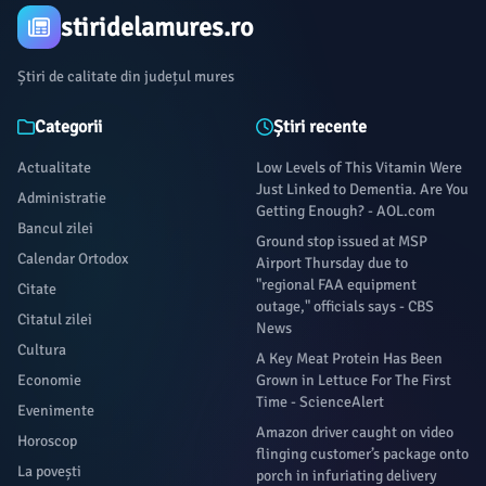
stiridelamures.ro
Știri de calitate din județul mures
Categorii
Știri recente
Actualitate
Low Levels of This Vitamin Were
Just Linked to Dementia. Are You
Administratie
Getting Enough? - AOL.com
Bancul zilei
Ground stop issued at MSP
Calendar Ortodox
Airport Thursday due to
"regional FAA equipment
Citate
outage," officials says - CBS
Citatul zilei
News
Cultura
A Key Meat Protein Has Been
Economie
Grown in Lettuce For The First
Time - ScienceAlert
Evenimente
Amazon driver caught on video
Horoscop
flinging customer’s package onto
La povești
porch in infuriating delivery