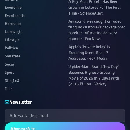
A Key Meat Protein Has Been
Economie
Grown in Lettuce For The First
Time - ScienceAlert
Evenimente
Amazon driver caught on video
Horoscop
flinging customer’s package onto
La povești
porch in infuriating delivery
blunder - Fox News
Lifestyle
Apple's ‘Private Relay’ Is
Politica
Exposing Users’ Real IP
Sanatate
Addresses - 404 Media
Social
‘Spider-Man: Brand New Day’
Sport
Becomes Highest-Grossing
Movie of 2026 in 7 Days With
Știați că
$1.15 Billion - Variety
Tech
Newsletter
Abonează-te