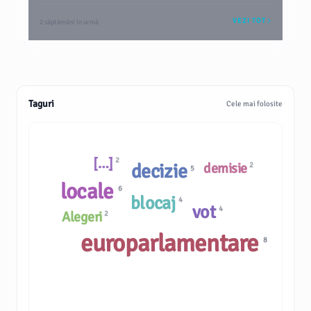
VEZI TOT
2 săptămâni în urmă
Taguri
Cele mai folosite
[…]
2
decizie
demisie
2
5
locale
6
blocaj
4
vot
4
Alegeri
2
europarlamentare
8