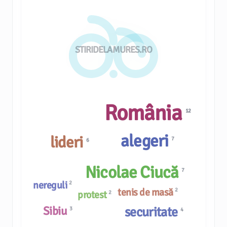
STIRIDELAMURES.RO
România
12
alegeri
lideri
7
6
Nicolae Ciucă
7
nereguli
2
tenis de masă
2
protest
2
Sibiu
securitate
3
4