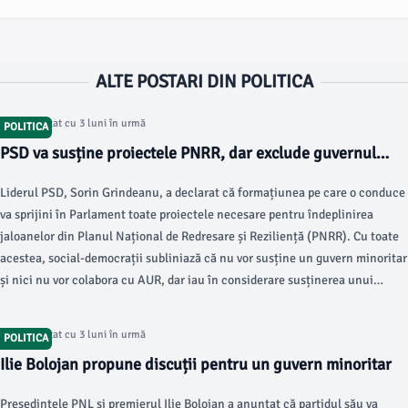
ALTE POSTARI DIN POLITICA
Articol postat cu 3 luni în urmă
POLITICA
PSD va susține proiectele PNRR, dar exclude guvernul
minoritar
Liderul PSD, Sorin Grindeanu, a declarat că formațiunea pe care o conduce
va sprijini în Parlament toate proiectele necesare pentru îndeplinirea
jaloanelor din Planul Național de Redresare și Reziliență (PNRR). Cu toate
acestea, social-democrații subliniază că nu vor susține un guvern minoritar
și nici nu vor colabora cu AUR, dar iau în considerare susținerea unui
premier tehnocrat.
Articol postat cu 3 luni în urmă
POLITICA
Ilie Bolojan propune discuții pentru un guvern minoritar
Președintele PNL și premierul Ilie Bolojan a anunțat că partidul său va