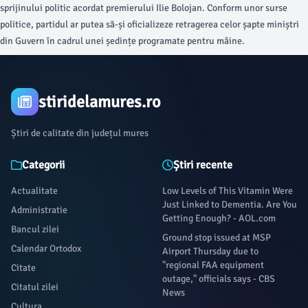
sprijinului politic acordat premierului Ilie Bolojan. Conform unor surse
politice, partidul ar putea să-și oficializeze retragerea celor șapte miniștri
din Guvern în cadrul unei ședințe programate pentru mâine.
stiridelamures.ro
Știri de calitate din județul mures
Categorii
Știri recente
Actualitate
Low Levels of This Vitamin Were
Just Linked to Dementia. Are You
Administratie
Getting Enough? - AOL.com
Bancul zilei
Ground stop issued at MSP
Calendar Ortodox
Airport Thursday due to
"regional FAA equipment
Citate
outage," officials says - CBS
Citatul zilei
News
Cultura