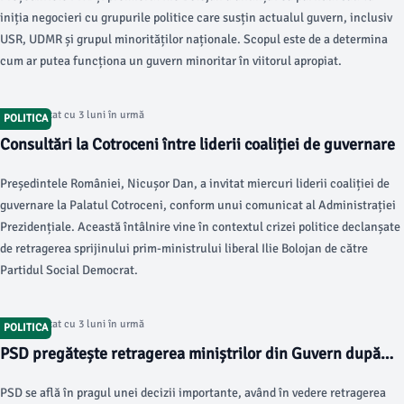
iniția negocieri cu grupurile politice care susțin actualul guvern, inclusiv
USR, UDMR și grupul minorităților naționale. Scopul este de a determina
cum ar putea funcționa un guvern minoritar în viitorul apropiat.
Articol postat cu 3 luni în urmă
POLITICA
Consultări la Cotroceni între liderii coaliției de guvernare
Președintele României, Nicușor Dan, a invitat miercuri liderii coaliției de
guvernare la Palatul Cotroceni, conform unui comunicat al Administrației
Prezidențiale. Această întâlnire vine în contextul crizei politice declanșate
de retragerea sprijinului prim-ministrului liberal Ilie Bolojan de către
Partidul Social Democrat.
Articol postat cu 3 luni în urmă
POLITICA
PSD pregătește retragerea miniștrilor din Guvern după
sprijinul politic retras lui Ilie Bolojan
PSD se află în pragul unei decizii importante, având în vedere retragerea