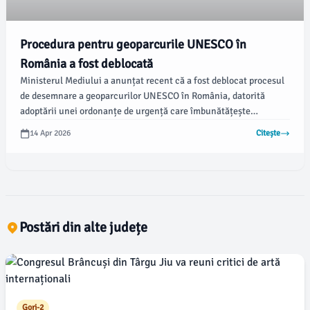
Procedura pentru geoparcurile UNESCO în
România a fost deblocată
Ministerul Mediului a anunțat recent că a fost deblocat procesul
de desemnare a geoparcurilor UNESCO în România, datorită
adoptării unei ordonanțe de urgență care îmbunătățește
legislația în acest domeniu. Ministrul Diana Buzoianu a subliniat
14 Apr 2026
Citește
că măsura va facilita inițiativele locale și va oferi noi șanse de
dezvoltare pentru comunități.
Postări din alte județe
Gorj-2