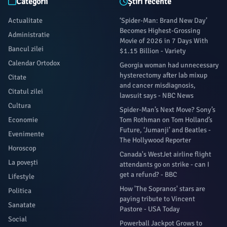
Categorii
Știri recente
Actualitate
‘Spider-Man: Brand New Day’
Becomes Highest-Grossing
Administratie
Movie of 2026 in 7 Days With
Bancul zilei
$1.15 Billion - Variety
Calendar Ortodox
Georgia woman had unnecessary
hysterectomy after lab mixup
Citate
and cancer misdiagnosis,
Citatul zilei
lawsuit says - NBC News
Cultura
Spider-Man’s Next Move? Sony’s
Economie
Tom Rothman on Tom Holland’s
Future, ‘Jumanji’ and Beatles -
Evenimente
The Hollywood Reporter
Horoscop
Canada's WestJet airline flight
La povești
attendants go on strike - can I
get a refund? - BBC
Lifestyle
How 'The Sopranos' stars are
Politica
paying tribute to Vincent
Sanatate
Pastore - USA Today
Social
Powerball Jackpot Grows to