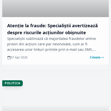
Atenție la fraude: Specialiștii avertizează
despre riscurile acțiunilor obișnuite
Specialiștii subliniază că majoritatea fraudelor online
provin din acțiuni care par nevinovate, cum ar fi
accesarea unor linkuri primite prin e-mail sau SMS.
Aceștia recomandă prudență și verificarea sursei
07 Apr 2026
Citește
informațiilor pentru a preveni eventuale escrocherii.
POLITICA