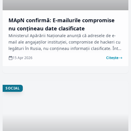
MApN confirmă: E-mailurile compromise
nu conţineau date clasificate
Ministerul Apărării Naţionale anunţă că adresele de e-
mail ale angajaţilor instituţiei, compromise de hackeri cu
legături în Rusia, nu conţineau informaţii clasificate. Între
septembrie 2024 şi martie 2026, aproape 300 de conturi
15 Apr 2026
Citește
de e-mail au fost piratate, majoritatea aparţinând
autorităţilor din Ucraina, dar incluzând și cele din
România, Bulgaria, Grecia și Serbia, conform informațiilor
furnizate de MApN.
SOCIAL