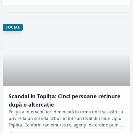
SOCIAL
Scandal în Toplița: Cinci persoane reținute
după o altercație
Poliția a intervenit ieri dimineață în urma unei sesizări cu
privire la un scandal izbucnit într-un local din municipiul
Toplița. Conform radiomures.ro, agenții de ordine publică
au descoperit un conflict între patru bărbați și o femeie,