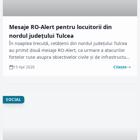
Mesaje RO-Alert pentru locuitorii din
nordul județului Tulcea
În noaptea trecută, cetățenii din nordul județului Tulcea
au primit două mesaje RO-Alert, ca urmare a atacurilor
forțelor ruse asupra obiectivelor civile și de infrastructură
din Ucraina, situate aproape de frontiera fluvială cu
15 Apr 2026
Citește
România. Mesajele au fost transmise în jurul orelor 2:30
și 5:15.
SOCIAL