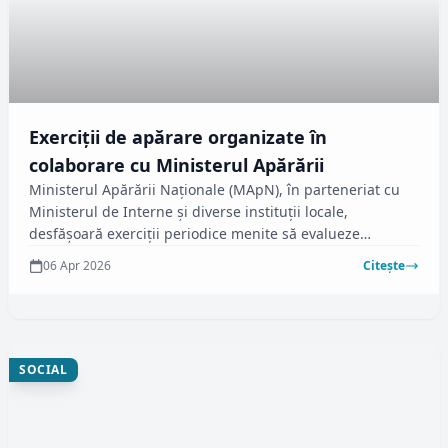
Exerciții de apărare organizate în
colaborare cu Ministerul Apărării
Ministerul Apărării Naționale (MApN), în parteneriat cu
Ministerul de Interne și diverse instituții locale,
desfășoară exerciții periodice menite să evalueze
pregătirea populației, economiei și teritoriului pentru
06 Apr 2026
Citește
apărare. Potrivit MApN, aceste activități au scopul de a
asigura o reacție eficientă în fața eventualelor
amenințări.
SOCIAL