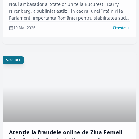
Noul ambasador al Statelor Unite la București, Darryl
Nirenberg, a subliniat astăzi, în cadrul unei întâlniri la
Parlament, importanța României pentru stabilitatea sud-
estului Europei. Aceasta a fost prima sa discuție oficială,
10 Mar 2026
Citește
în care a interacționat cu președintele Camerei
Deputaților, Sorin Grindeanu, și cu președintele
Senatului, Mircea Abrudean.
SOCIAL
Atenție la fraudele online de Ziua Femeii