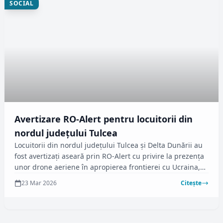
SOCIAL
Avertizare RO-Alert pentru locuitorii din
nordul județului Tulcea
Locuitorii din nordul județului Tulcea și Delta Dunării au
fost avertizați aseară prin RO-Alert cu privire la prezența
unor drone aeriene în apropierea frontierei cu Ucraina,
conform Ministerului Apărării Naționale. Incidentul a
23 Mar 2026
Citește
avut loc în jurul orei 20:50 când două aeronave
Eurofighter Typhoon ale forțelor aeriene germane au fost
ridicate de la Baza 57 Aeriană Mihail Kogălniceanu.