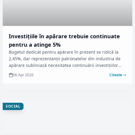
Investițiile în apărare trebuie continuate
pentru a atinge 5%
Bugetul dedicat pentru apărare în prezent se ridică la
2,45%, dar reprezentanții patronatelor din industria de
apărare subliniază necesitatea continuării investițiilor
pentru a ajunge la 5%. Autoritățile promit o evaluare a
06 Apr 2026
Citește
sectorului după sărbătorile pascale, cu accent pe
sprijinirea companiilor românești cu forță de muncă
calificată, conform informațiilor furnizate de
radiomures.ro.
SOCIAL