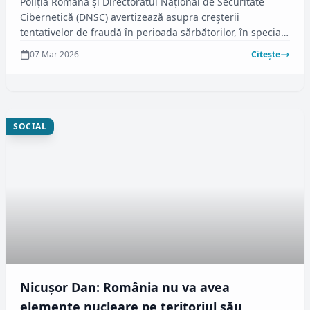
Poliția Română și Directoratul Național de Securitate
Cibernetică (DNSC) avertizează asupra creșterii
tentativelor de fraudă în perioada sărbătorilor, în special
de 8 Martie. Conform radiomures.ro, infractorii
07 Mar 2026
Citește
cibernetici folosesc această ocazie pentru a derula
campanii înșelătoare care pot aduce riscuri majore
utilizatorilor de internet.
SOCIAL
Nicuşor Dan: România nu va avea
elemente nucleare pe teritoriul său