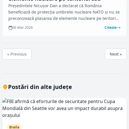
Preşedintele Nicuşor Dan a declarat că România
beneficiază de protecţia umbrelei nucleare NATO și nu se
preconizează plasarea de elemente nucleare pe teritoriul
naţional în următoarele zeci de ani. Declaraţiile au fost
06 Mar 2026
Citește
făcute într-o conferinţă de presă, după o vizită la
Varşovia.
« Previous
Next »
Postări din alte județe
Braila