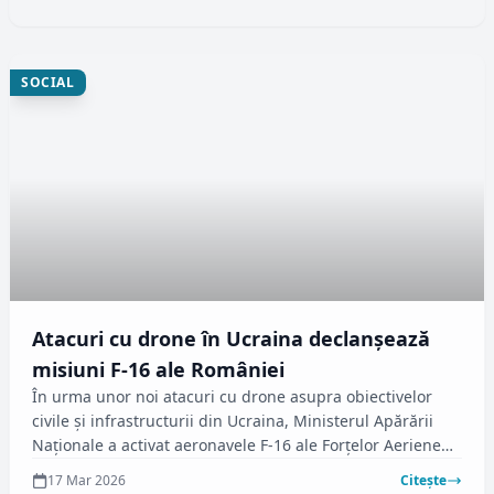
SOCIAL
Atacuri cu drone în Ucraina declanșează
misiuni F-16 ale României
În urma unor noi atacuri cu drone asupra obiectivelor
civile și infrastructurii din Ucraina, Ministerul Apărării
Naționale a activat aeronavele F-16 ale Forțelor Aeriene
Române. Incidentul a avut loc în apropierea frontierei
17 Mar 2026
Citește
fluviale cu România, conform informațiilor oficiale.