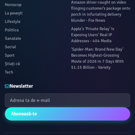
Amazon driver caught on video
Horoscop
flinging customer’s package onto
La povești
porch in infuriating delivery
blunder - Fox News
Lifestyle
Apple's ‘Private Relay’ Is
Politica
Exposing Users’ Real IP
Sanatate
Addresses - 404 Media
Social
‘Spider-Man: Brand New Day’
Sport
Becomes Highest-Grossing
Movie of 2026 in 7 Days With
Știați că
$1.15 Billion - Variety
Tech
Newsletter
Abonează-te