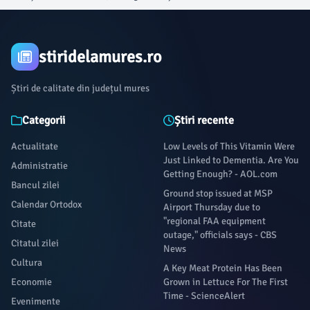
stiridelamures.ro
Știri de calitate din județul mures
Categorii
Știri recente
Actualitate
Low Levels of This Vitamin Were
Just Linked to Dementia. Are You
Administratie
Getting Enough? - AOL.com
Bancul zilei
Ground stop issued at MSP
Calendar Ortodox
Airport Thursday due to
"regional FAA equipment
Citate
outage," officials says - CBS
Citatul zilei
News
Cultura
A Key Meat Protein Has Been
Economie
Grown in Lettuce For The First
Time - ScienceAlert
Evenimente