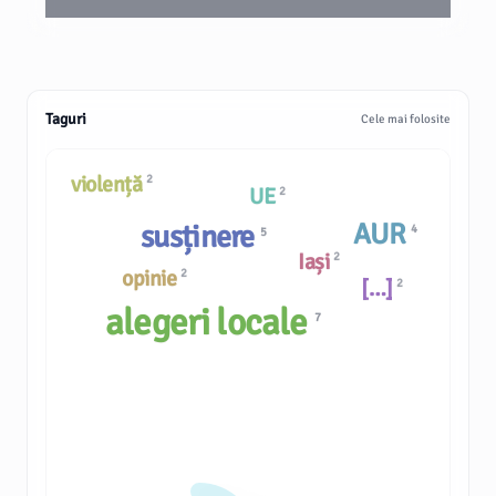
Taguri
Cele mai folosite
violență
2
UE
2
AUR
susținere
4
5
Iași
2
opinie
2
[…]
2
alegeri locale
7