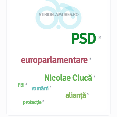
STIRIDELAMURES.RO
PSD
20
europarlamentare
8
Nicolae Ciucă
7
FBI
2
români
3
alianță
5
protecție
2