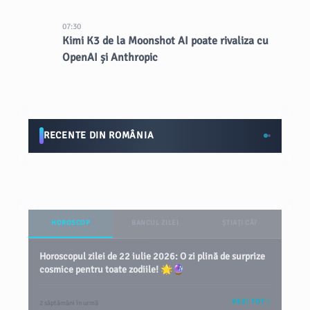
07:30
Kimi K3 de la Moonshot AI poate rivaliza cu
OpenAI și Anthropic
RECENTE DIN ROMÂNIA
HOROSCOP
BANCUL ZILEI
ȘTIAȚI CĂ?
Horoscopul zilei de 22 iulie 2026: O zi plină de surprize
cosmice pentru toate zodiile! 🌟🔮
VEZI TOT
2 săptămâni în urmă