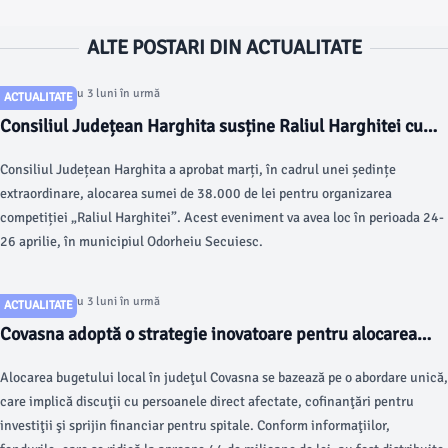
ALTE POSTARI DIN ACTUALITATE
Articol postat cu 3 luni în urmă
ACTUALITATE
Consiliul Județean Harghita susține Raliul Harghitei cu
38.000 de lei
Consiliul Județean Harghita a aprobat marți, în cadrul unei ședințe
extraordinare, alocarea sumei de 38.000 de lei pentru organizarea
competiției „Raliul Harghitei”. Acest eveniment va avea loc în perioada 24-
26 aprilie, în municipiul Odorheiu Secuiesc.
Articol postat cu 3 luni în urmă
ACTUALITATE
Covasna adoptă o strategie inovatoare pentru alocarea
bugetului local
Alocarea bugetului local în judeţul Covasna se bazează pe o abordare unică,
care implică discuţii cu persoanele direct afectate, cofinanţări pentru
investiţii şi sprijin financiar pentru spitale. Conform informaţiilor,