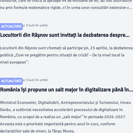
fondurile, care se ridică la aproape 44 de milioane de lei, au fost distribuite
nu prin formule matematice rigide, ci în urma unor consultări extensive cu
autorităţile locale.
Articol postat cu 3 luni în urmă
ACTUALITATE
Locuitorii din Râșnov sunt invitați la dezbaterea despre
situațiile de criză
Locuitorii din Râșnov sunt chemați să participe joi, 23 aprilie, la dezbaterea
publică „Cum ne pregătim pentru situații de criză? – De la nivel local la
nivel european”.
Articol postat cu 3 luni în urmă
ACTUALITATE
România își propune un salt major în digitalizare până în
2027
Ministrul Economiei, Digitalizării, Antreprenoriatului și Turismului, Irineu
Darău, a subliniat necesitatea accelerării procesului de digitalizare în
România, cu scopul de a realiza un „salt major” în perioada 2026–2027.
Aceasta este o prioritate importantă pentru anul în curs, conform
declarațiilor sale de vineri, la Târgu Mureș.