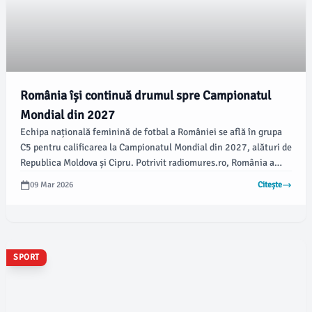
România își continuă drumul spre Campionatul
Mondial din 2027
Echipa națională feminină de fotbal a României se află în grupa
C5 pentru calificarea la Campionatul Mondial din 2027, alături de
Republica Moldova și Cipru. Potrivit radiomures.ro, România a
obținut o victorie impresionantă în al doilea meci, desfășurat pe 7
09 Mar 2026
Citește
martie, pe stadionul „Ethnikos Achnas” din Ayia Napa, în fața
reprezentativei gazdelor, Cipru, scor 4-0.
SPORT