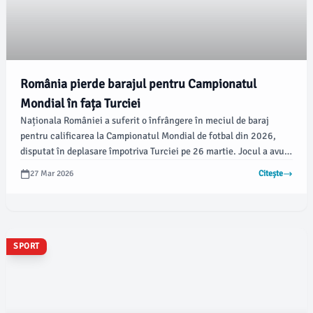
România pierde barajul pentru Campionatul
Mondial în fața Turciei
Naționala României a suferit o înfrângere în meciul de baraj
pentru calificarea la Campionatul Mondial de fotbal din 2026,
disputat în deplasare împotriva Turciei pe 26 martie. Jocul a avut
loc pe Stadionul „Beșiktaș” din Istanbul, unde echipa gazdă s-a
27 Mar 2026
Citește
impus cu 1-0, conform radiomures.ro.
SPORT