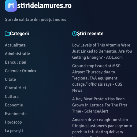
stiridelamures.ro
Știri de calitate din județul mures
Categorii
Știri recente
Actualitate
Low Levels of This Vitamin Were
Just Linked to Dementia. Are You
Administratie
Getting Enough? - AOL.com
Bancul zilei
Ground stop issued at MSP
Calendar Ortodox
Airport Thursday due to
"regional FAA equipment
Citate
outage," officials says - CBS
Citatul zilei
News
Cultura
A Key Meat Protein Has Been
Economie
Grown in Lettuce For The First
Time - ScienceAlert
Evenimente
Amazon driver caught on video
Horoscop
flinging customer’s package onto
La povești
porch in infuriating delivery