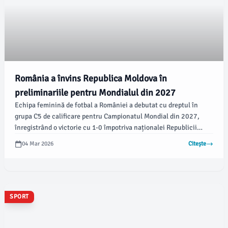
România a învins Republica Moldova în
preliminariile pentru Mondialul din 2027
Echipa feminină de fotbal a României a debutat cu dreptul în
grupa C5 de calificare pentru Campionatul Mondial din 2027,
înregistrând o victorie cu 1-0 împotriva naționalei Republicii
Moldova, pe Stadionul Complexului Sportiv Național „Arcul de
04 Mar 2026
Citește
Triumf” din București, notează radiomures.ro. Golul decisiv a fost
marcat în minutul 53 de atacanta Ioana Bălăceanu.
SPORT