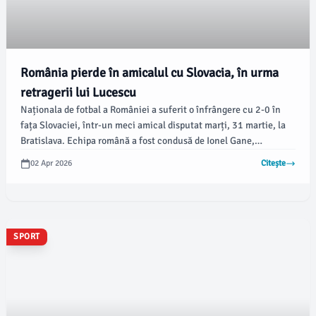
România pierde în amicalul cu Slovacia, în urma
retragerii lui Lucescu
Naționala de fotbal a României a suferit o înfrângere cu 2-0 în
fața Slovaciei, într-un meci amical disputat marți, 31 martie, la
Bratislava. Echipa română a fost condusă de Ionel Gane,
antrenorul secund, în contextul retragerii selecționerului Mircea
02 Apr 2026
Citește
Lucescu, care a anunțat acest pas din cauza problemelor de
sănătate.
SPORT