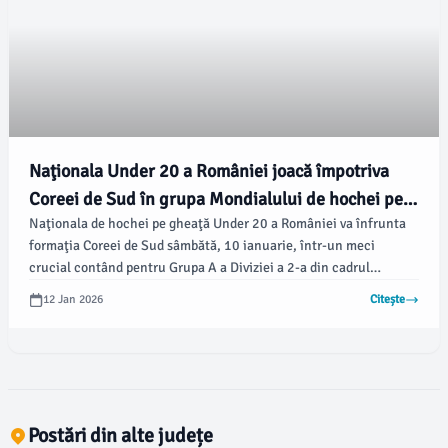
Naţionala Under 20 a României joacă împotriva
Coreei de Sud în grupa Mondialului de hochei pe
Naţionala de hochei pe gheaţă Under 20 a României va înfrunta
gheaţă
formaţia Coreei de Sud sâmbătă, 10 ianuarie, într-un meci
crucial contând pentru Grupa A a Diviziei a 2-a din cadrul
Campionatului Mondial găzduit pe Berceni Arena din Bucureşti,
12 Jan 2026
Citește
notează surse oficiale.
Postări din alte județe