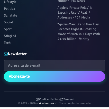
blunder - Fox News
Lifestyle
Apple's ‘Private Relay’ Is
Politica
Exposing Users’ Real IP
Sanatate
Addresses - 404 Media
Social
‘Spider-Man: Brand New Day’
Sport
Becomes Highest-Grossing
Movie of 2026 in 7 Days With
Știați că
$1.15 Billion - Variety
Tech
Newsletter
Abonează-te
Confidențialitate
Termeni
© 2019 – 2026
stiridelamures.ro
. Toate drepturile rezervate.