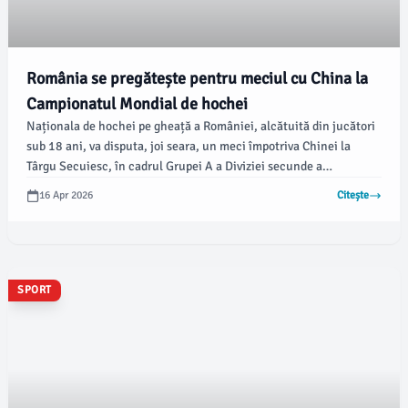
România se pregătește pentru meciul cu China la
Campionatul Mondial de hochei
Naționala de hochei pe gheață a României, alcătuită din jucători
sub 18 ani, va disputa, joi seara, un meci împotriva Chinei la
Târgu Secuiesc, în cadrul Grupei A a Diviziei secunde a
Campionatului Mondial. Partida este programată să înceapă la ora
16 Apr 2026
Citește
19.00, conform radiomures.ro.
SPORT