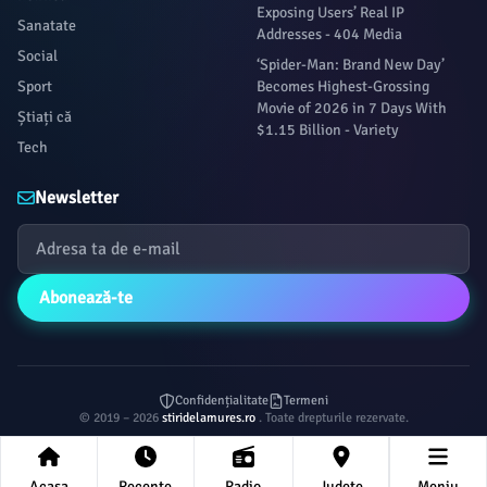
Exposing Users’ Real IP
Sanatate
Addresses - 404 Media
Social
‘Spider-Man: Brand New Day’
Sport
Becomes Highest-Grossing
Movie of 2026 in 7 Days With
Știați că
$1.15 Billion - Variety
Tech
Newsletter
Abonează-te
Confidențialitate
Termeni
© 2019 – 2026
stiridelamures.ro
. Toate drepturile rezervate.
Acasa
Recente
Radio
Județe
Meniu