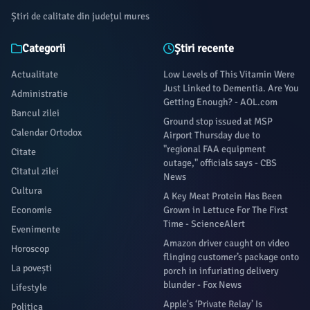
Știri de calitate din județul mures
Categorii
Știri recente
Actualitate
Low Levels of This Vitamin Were
Just Linked to Dementia. Are You
Administratie
Getting Enough? - AOL.com
Bancul zilei
Ground stop issued at MSP
Calendar Ortodox
Airport Thursday due to
"regional FAA equipment
Citate
outage," officials says - CBS
Citatul zilei
News
Cultura
A Key Meat Protein Has Been
Economie
Grown in Lettuce For The First
Time - ScienceAlert
Evenimente
Amazon driver caught on video
Horoscop
flinging customer’s package onto
La povești
porch in infuriating delivery
blunder - Fox News
Lifestyle
Apple's ‘Private Relay’ Is
Politica