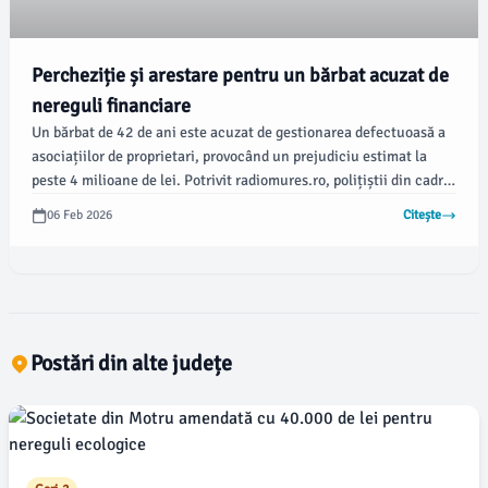
Percheziție și arestare pentru un bărbat acuzat de
nereguli financiare
Un bărbat de 42 de ani este acuzat de gestionarea defectuoasă a
asociațiilor de proprietari, provocând un prejudiciu estimat la
peste 4 milioane de lei. Potrivit radiomures.ro, polițiștii din cadrul
Serviciului de Investigare a Criminalității Economice au
06 Feb 2026
Citește
desfășurat ieri o percheziție la domiciliul acestuia, sub
coordonarea procurorului de la Parchetul de pe lângă Tribunalul
Mureș.
Postări din alte județe