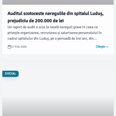
Auditul scotoceste neregulile din spitalul Luduș,
prejudiciu de 200.000 de lei
Un raport de audit a scos la iveală nereguli grave în ceea ce
privește organizarea, recrutarea și salarizarea personalului în
cadrul spitalului din Luduș, pe o perioadă de trei ani, din
noiembrie 2022 până în noiembrie 2025. Printre problemele
17 Feb 2026
Citește
identificate se numără plata eronată a salariului managerului,
care a generat un prejudiciu bugetar considerabil, conform
informațiilor de la radiomures.ro.
SOCIAL