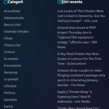
Categorii
Știri recente
Actualitate
Low Levels of This Vitamin Were
Just Linked to Dementia. Are You
Administratie
Getting Enough? - AOL.com
Bancul zilei
Ground stop issued at MSP
Calendar Ortodox
Airport Thursday due to
"regional FAA equipment
Citate
outage," officials says - CBS
Citatul zilei
News
Cultura
A Key Meat Protein Has Been
Economie
Grown in Lettuce For The First
Time - ScienceAlert
Evenimente
Amazon driver caught on video
Horoscop
flinging customer’s package onto
La povești
porch in infuriating delivery
blunder - Fox News
Lifestyle
Apple's ‘Private Relay’ Is
Politica
Exposing Users’ Real IP
Sanatate
Addresses - 404 Media
Social
‘Spider-Man: Brand New Day’