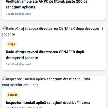
Verificări ample ale ANPC pe litoral: peste 200 de
sancțiuni aplicate
2 săptămâni în urmă
Gorj-2
Radu Miruță revocă directoarea CENAFER după
descoperiri șocante
3 săptămâni în urmă
Botosani
Inspectorii sociali aplică sancțiuni drastice în urma